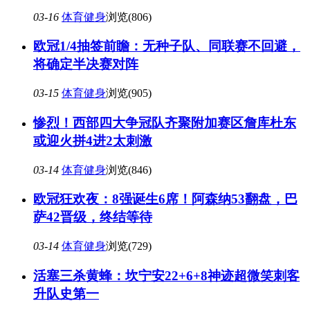
03-16
体育健身
浏览(806)
欧冠1/4抽签前瞻：无种子队、同联赛不回避，
将确定半决赛对阵
03-15
体育健身
浏览(905)
惨烈！西部四大争冠队齐聚附加赛区詹库杜东
或迎火拼4进2太刺激
03-14
体育健身
浏览(846)
欧冠狂欢夜：8强诞生6席！阿森纳53翻盘，巴
萨42晋级，终结等待
03-14
体育健身
浏览(729)
活塞三杀黄蜂：坎宁安22+6+8神迹超微笑刺客
升队史第一