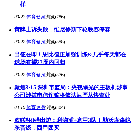
一样
03-22
体育健身
浏览(786)
黄牌上诉失败，维尼修斯下轮联赛停赛
03-22
体育健身
浏览(858)
出征在即！恩比德正加强训练&几乎每天都在
球场有望23周内回归
03-22
体育健身
浏览(876)
聚焦3·15|深圳市监局：央视曝光的主板机涉事
公司涉嫌电信诈骗将依法从严从快查处
03-16
体育健身
浏览(804)
欧联杯8强出炉：利物浦+意甲3队！勒沃库森绝
杀晋级，西甲团灭