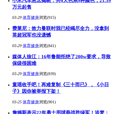
小米汽车悬念揭晓：共4大色系9种颜色，21.59
万元起售
03-29
体育健身
浏览(915)
费莱尼：效力曼联时我已经竭尽全力，没拿到
英超冠军也没遗憾
03-29
体育健身
浏览(841)
媒体人徐江：16年鲁能拒绝了200w要求，导致
保级很困难
03-29
体育健身
浏览(839)
童瑶收手吧！再难复制《三十而已》，《小日
子》因你被举报下架！
03-25
体育健身
浏览(901)
詹姆斯表示22年勇士用球商战胜绿军！追梦：