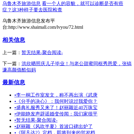
乌鲁木齐旅游信息
看一个人的容貌，就可以诊断是否有癌
症？这3种样子要去医院检查
乌鲁木齐旅游信息发布平
台:http://www.shaimall.com/lvyou/72.html
相关信息
上一篇：
暂无结果-聚合阅读-
下一篇：
洪欣晒照庆儿子毕业！与老公甜蜜同框秀恩爱，张镐
濂高颜值酷似妈
最新信息
•
李一桐工作室发文，称不再出演《武庚
•
《分手的决心》：我何时说过我爱你？
•
盛典礼服秀又来了！赵丽颖近40万珠宝
•
伊能静发声辟谣婚变传闻：我们家很平
•
暂无结果-聚合阅读-
•
赵丽颖《风吹半夏》首波口碑出炉了
•
《阿凡达2》定档，即将到来的贺岁档