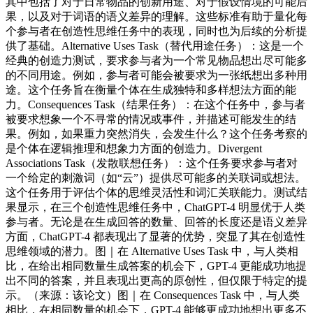
其中包括了对于日常物品的创新用途、对于假设情境的可能后
果，以及对于词语的语义差异的理解。这些标准有助于量化每
个参与者在创造性思维任务中的表现，同时也为后续的分析提
供了基础。Alternative Uses Task（替代用途任务）：这是一个
经典的创造力测试，要求参与者为一个常见物品想出尽可能多
的不同用途。例如，参与者可能会被要求为一张纸想出多种用
途。这个任务旨在衡量个体在生成独特和多样想法方面的能
力。Consequences Task（结果任务）：在这个任务中，参与者
被要求想象一个不寻常的情况或事件，并描述可能发生的结
果。例如，如果重力突然消失，会发生什么？这个任务考察的
是个体在逻辑推理和想象力方面的创造力。Divergent
Associations Task（发散联想任务）：这个任务要求参与者对
一个给定的刺激词（如“云”）提供尽可能多的关联词或想法。
这个任务用于评估个体的思维灵活性和词汇关联能力。测试结
果显示，在三个创造性思维任务中，ChatGPT-4 明显优于人类
参与者。无论是在生成回答的数量、回答的长度还是语义差异
方面，ChatGPT-4 都表现出了显著的优势，突显了其在创造性
思维领域的潜力。图｜在 Alternative Uses Task 中，与人类相
比，在给出相同数量生成答案的机会下，GPT-4 更能成功地提
出不同的答案，并且表现出更高的原创性，但仅限于特定的提
示。（来源：该论文）图｜在 Consequences Task 中，与人类
相比，在相同数量的机会下，GPT-4 能够更成功地想出更多不