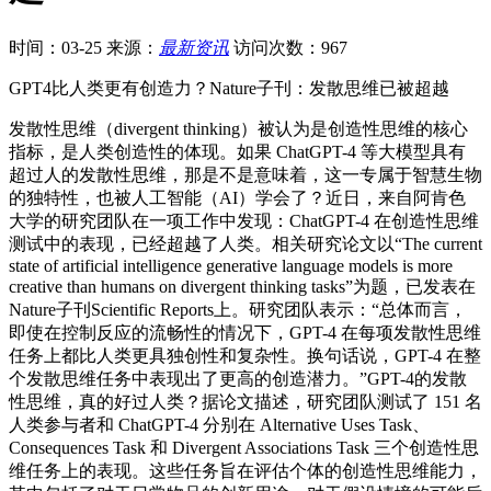
时间：03-25
来源：
最新资讯
访问次数：967
GPT4比人类更有创造力？Nature子刊：发散思维已被超越
发散性思维（divergent thinking）被认为是创造性思维的核心
指标，是人类创造性的体现。如果 ChatGPT-4 等大模型具有
超过人的发散性思维，那是不是意味着，这一专属于智慧生物
的独特性，也被人工智能（AI）学会了？近日，来自阿肯色
大学的研究团队在一项工作中发现：ChatGPT-4 在创造性思维
测试中的表现，已经超越了人类。相关研究论文以“The current
state of artificial intelligence generative language models is more
creative than humans on divergent thinking tasks”为题，已发表在
Nature子刊Scientific Reports上。研究团队表示：“总体而言，
即使在控制反应的流畅性的情况下，GPT-4 在每项发散性思维
任务上都比人类更具独创性和复杂性。换句话说，GPT-4 在整
个发散思维任务中表现出了更高的创造潜力。”GPT-4的发散
性思维，真的好过人类？据论文描述，研究团队测试了 151 名
人类参与者和 ChatGPT-4 分别在 Alternative Uses Task、
Consequences Task 和 Divergent Associations Task 三个创造性思
维任务上的表现。这些任务旨在评估个体的创造性思维能力，