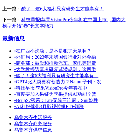
上一篇：
酸了！这6大福利只有研究生才能享有！
下一篇：
科技早报|苹果VisionPro今年将在中国上市；国内大
模型开始“卷”长文本能力
最新信息
•
在广西不洗澡，是不是犯了天条啊？
•
外汇局：2023年末我国银行业对外金融
•
商务部：鼓励和推动汽车、家电等消费
•
大学教授透露考研复试潜规则，这四类
•
酸了！这6大福利只有研究生才能享有！
•
GPT4比人类更有创造力？Nature子刊：发
•
科技早报|苹果VisionPro今年将在中
•
百度要加入果链为苹果提供AI功能？暂
•
BcupS7落幕：Life无缘三连冠，Sini险胜
•
AI利好催化3月影视传媒ETF领涨
乌鲁木齐生活服务
乌鲁木齐商务服务
乌鲁木齐供求信息