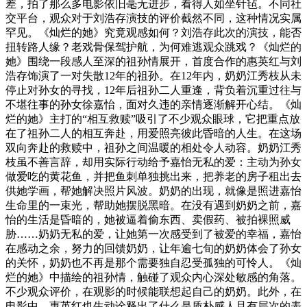
差，拍了那么多电影依旧毫无进步，看得人如坐针毡。不同社
交平台，观众对于刘浩存演技的评价截然不同，这种情况实属
罕见。《灿烂的她》究竟观感如何？刘浩存此次的演技，能否
扭转路人缘？老戏骨保驾护航，为何难逃观众跳戏？《灿烂的
她》围绕一段感人至深的祖孙情展开，首度合作的惠英红与刘
浩存饰演了一对失散12年的祖孙。在12年内，奶奶江秀枝从未
停止对孙女的寻找，12年后祖孙二人重逢，背负着沉重过往与
不堪往事的孙女徐嘉怡，面对久违的亲情逐渐解开心结。《灿
烂的她》主打的“相互救赎”吸引了不少观众眼球，它把重点放
在了祖孙二人的相互奔赴，用爱照亮彼此昏暗的人生。在这场
双向奔赴的救赎中，祖孙之间温暖的相处令人动容。奶奶江秀
枝虽不善言辞，却用实际行动给予嘉怡无私的爱：主动为孙女
做爱吃的黄花鱼，并把鱼刺单独挑出来，把养老的房子租出去
供她学画，帮她解决照片风波。奶奶的出现，就像是照进嘉怡
生命里的一束光，帮助她摆脱黑暗。在没有遇到奶奶之前，嘉
怡的生活是昏暗的，她被逼着偷东西、卖假药、被拍裸照威
胁……奶奶无私的爱，让她第一次感受到了被爱的幸福，嘉怡
在感动之余，努力的回馈奶奶，让年逾七旬的奶奶体会了孙女
的关怀，奶奶也不再是那个需要独自忍受孤独的可怜人。《灿
烂的她》中描绘的祖孙情，触碰了观众内心深处敏感的角落。
不少观众评价，在观影的时候能联想起自己的奶奶。此外，在
电影中，惠英红也生动诠释出了什么是质朴感人且有层次的表