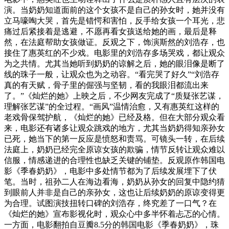
演。当奶奶知道面前的这个女孩不是自己的孙女时，她并没有
立马嚎啕大哭，首先是错愕和害怕，反手给女孩一个耳光，悲
痛过后紧接着是逃避，不愿再看女孩送给她的画，最后是释
然，在法庭帮助女孩做证。反观之下，饰演斯然的刘浩存，也
接住了惠英红的不少戏。电影里的刘浩存多场哭戏，都让观众
为之共情。尤其当她听到奶奶的谅解之后，她的眼泪像是断了
线的珠子一般，让观众也为之动容。“看完哭了好久”“刘浩存
真的有天赋，骨子里的倔强与坚韧，看的我眼泪都流出来
了。”《灿烂的她》上映之后，不少网友完成了“质疑张艺谋，
理解张艺谋”的全过程。“画风”温情治愈，又有惠英红这样的
老戏骨保驾护航，《灿烂的她》已经及格。但在大部分观众看
来，电影还有诸多让观众跳戏的地方，尤其当奶奶得知亲孙女
已死，她当下的第一反应是愤怒和责骂。可镜头一转，在后续
法庭上，奶奶已经完全原谅女孩的欺骗，情节反转让观众难以
信服，情感递进的合理性也缺乏关键的铺垫。反观原作韩国电
影《季春奶奶》，电影中多处情节都为了后续发展埋下了伏
笔。当时，祖孙二人在海边看海，奶奶从孙女的回复中隐约猜
到眼前人并非是自己的亲孙女，这也让后续奶奶的原谅变得更
为合理。试图演技扭转口碑的刘浩存，终究差了一口气？在
《灿烂的她》宣布影视化时，观众心中多半怀着忐忑的心情。
一方面，电影翻拍自豆瓣8.5分的韩国电影《季春奶奶》，珠