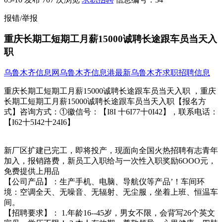
报错/举报
重庆长期工短期工月薪15000诚聘长途跟车员当天入
职
乌鲁木齐信息网
乌鲁木齐信息港
最新乌鲁木齐求职招聘信息
重庆长期工短期工月薪15000诚聘长途跟车员当天入职 ，重庆
长期工短期工月薪15000诚聘长途跟车员当天入职【报名方
式】咨询方式：①徽信号：【I8I 十6I77十0I42】，联系电话：
【I62十5I42十24I6】
新厂区扩建已完工，即将投产，现面向全国火热招聘有志青年
加入，报销路费，新员工入职给与一次性入职奖励6OOO元，
免费提供上用品
【公司产品】：生产手机、电脑、导航仪等产品’！车间环
境：空调全天、无噪音、无辐射、无尘服，坐着上班、恒温车
间。
【招聘要求】： 1.年龄16--45岁，男女不限，会背写26个英文