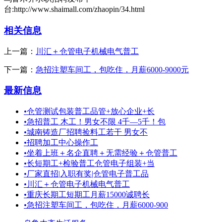
台:http://www.shaimall.com/zhaopin/34.html
相关信息
上一篇：
川汇＋仓管电子机械电气普工
下一篇：
急招注塑车间工，包吃住，月薪6000-9000元
最新信息
•
仓管测试包装普工品管+放心企业+长
•
急招普工 木工！男女不限 4千—5千！包
•
城南铸造厂招聘捡料工若干 男女不
•
招聘加工中心操作工
•
坐着上班＋名企直聘＋无需经验＋仓管普工
•
长短期工+检验普工仓管电子组装+当
•
厂家直招|入职有奖|仓管电子普工品
•
川汇＋仓管电子机械电气普工
•
重庆长期工短期工月薪15000诚聘长
•
急招注塑车间工，包吃住，月薪6000-900