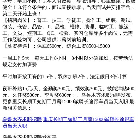
字母，学历不限！ 2.本人有效期，尊敬领导，心里健康，四肢
健全！ 3.符合条件的，面试直接录取，当天面试并安排宿舍，
第二天开始上班！
【招聘岗位】：普工、技工、学徒工、操作工、组装、测试、
包装、仓管、品管、T、品检、维修、助理、临时工、搬运
工、文员、短期工、QC、检验、实习仓库等多个岗位，无需
工作经验均可，公司提供带薪岗前培训。
【薪资待遇】：保底6500元、综合工资8500-15000
一周工作5天，每天工作8小时，8小时以外算加班，按劳动法
规定支付加班费
平时加班按工资的1.5倍，双休加班2倍，法定假日3倍计算
夜班补贴15元/天、全勤奖300元、绩效奖300元、技能津贴400
元、久任奖500元、季度奖600元；。乌鲁木齐求职招聘发布。
更多重庆长期工短期工月薪15000诚聘长途跟车员当天入职 最
新相关信息：
乌鲁木齐求职招聘
重庆长期工短期工月薪15000诚聘长途跟车
员当天入职
乌鲁木齐求职招聘发布平