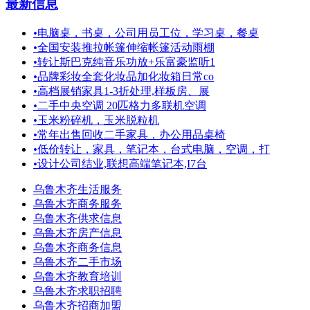
最新信息
•
电脑桌，书桌，公司用员工位，学习桌，餐桌
•
全国安装推拉帐篷伸缩帐篷活动雨棚
•
转让斯巴克纯音乐功放+乐富豪监听1
•
品牌彩妆全套化妆品加化妆箱日常co
•
高档展销家具1-3折处理,样板房、展
•
二手中央空调 20匹格力多联机空调
•
玉米粉碎机，玉米脱粒机
•
常年出售回收二手家具，办公用品桌椅
•
低价转让，家具，笔记本，台式电脑，空调，打
•
设计公司结业,联想高端笔记本,I7台
乌鲁木齐生活服务
乌鲁木齐商务服务
乌鲁木齐供求信息
乌鲁木齐房产信息
乌鲁木齐商务信息
乌鲁木齐二手市场
乌鲁木齐教育培训
乌鲁木齐求职招聘
乌鲁木齐招商加盟