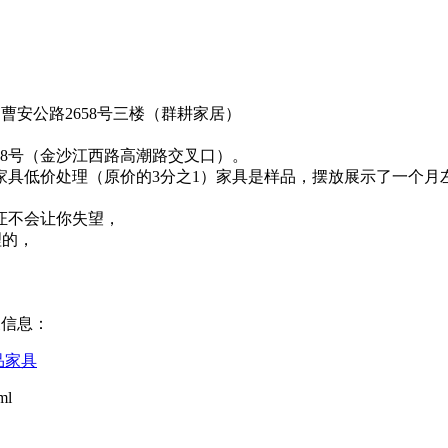
：
曹安公路2658号三楼（群耕家居）
路228号（金沙江西路高潮路交叉口）。
家具低价处理（原价的3分之1）家具是样品，摆放展示了一个
证不会让你失望，
理的，
关信息：
品家具
ml