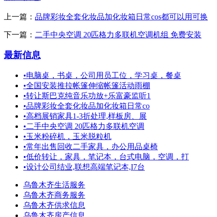
上一篇：
品牌彩妆全套化妆品加化妆箱日常cos都可以用可换
下一篇：
二手中央空调 20匹格力多联机空调机组 免费安装
最新信息
•
电脑桌，书桌，公司用员工位，学习桌，餐桌
•
全国安装推拉帐篷伸缩帐篷活动雨棚
•
转让斯巴克纯音乐功放+乐富豪监听1
•
品牌彩妆全套化妆品加化妆箱日常co
•
高档展销家具1-3折处理,样板房、展
•
二手中央空调 20匹格力多联机空调
•
玉米粉碎机，玉米脱粒机
•
常年出售回收二手家具，办公用品桌椅
•
低价转让，家具，笔记本，台式电脑，空调，打
•
设计公司结业,联想高端笔记本,I7台
乌鲁木齐生活服务
乌鲁木齐商务服务
乌鲁木齐供求信息
乌鲁木齐房产信息