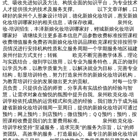
式、吸收先进知识及方法、构筑全面的知识平台，为专业技术
人才提供强大的技术及服务支撑。 以下文章详解，口
碑好的泉州个人形象设计培训，德化新娘化妆培训，惠安新娘
化妆培训哪家好的相关信息，请保存收藏。 泉州化
妆-培训招生，丰泽新娘化妆培训哪家好，鲤城新娘化妆培训
哪家好 请继续关注更多基本信息产品参数收费标准按照课程
收费增值服务免费咨询新娘化妆培训品牌欧克课程安排按照学
员情况进行安排机构性质私立服务周期一个学期服务地区福建
泉州付款方式支付；转账 欧克不断完善教学体系，理论
与实践结合，做到学以致用，以专业为服务特色，真正的做到
以学员为本，以教学质量为主，以解决就业为目标，完善专业
结构，彰显培训特色，努力打造泉州市的新娘化妆培训机构，
为教育培训行业的发展做出更大的贡献。 对每一位学
员负责，只提供合适的师资，分享具有实战价值的经验与智
慧，让需求对象在愉悦的氛围中提升自我。泉州欧克化妆-培
训学校依托成熟的运营模式和先进的经验，我们致力于成为福
建省新娘化妆培训领周一至周日，提供的新娘化妆培训可通过
预约；网上预约；到店预约；微信预约；ＱＱ预约；预约，按
照课程收费是我们的主要费用标准。 泉州欧克化妆-
培训学校坚持“至诚服务，追求完美”的服务为宗旨，以“的师
资团队、高效率的服务，打造最贴心、最专注的新娘化妆培训