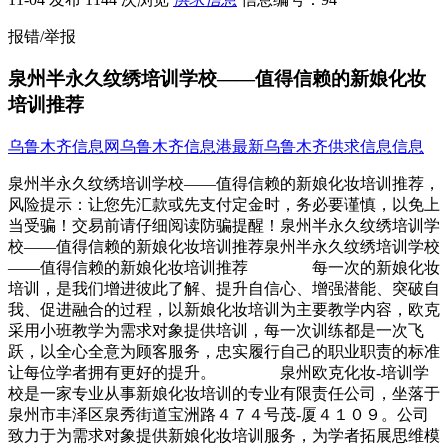
报错/举报
泉州半永久纹绣培训学校——值得信赖的新娘化妆
培训推荐
乌鲁木齐信息网
乌鲁木齐信息港
最新乌鲁木齐供求信息信息
泉州半永久纹绣培训学校——值得信赖的新娘化妆培训推荐，
风险提示：让您先汇款或先支付定金时，务必要谨慎，以免上
当受骗！交易前请仔细阅读防骗提醒！泉州半永久纹绣培训学
校——值得信赖的新娘化妆培训推荐泉州半永久纹绣培训学校
——值得信赖的新娘化妆培训推荐 每一次的新娘化妆
培训，是我们增进彼此了解、提升自信心、增强潜能、突破自
我、促进融合的过程，以新娘化妆培训为主要教学内容，欧克
采用小班教学为需求对象提供培训，每一次训练都是一次飞
跃，以全心全意为顾客服务，忠实履行自己的职业职责的标准
让每位学者拥有更好的提升。 泉州欧克化妆-培训学
校是一家专业从事新娘化妆培训的专业有限责任公司，坐落于
泉州市丰泽区泉秀街道宝洲路４７４号茂-厦４１０９。公司
致力于为需求对象提供新娘化妆培训服务，为学者拓展思维模