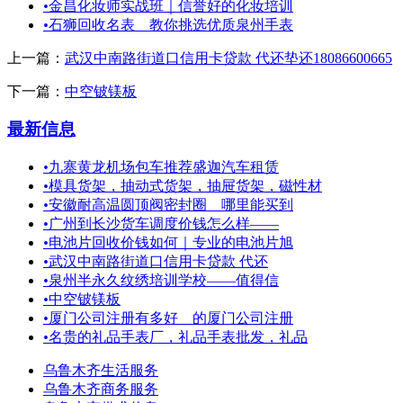
•
金昌化妆师实战班｜信誉好的化妆培训
•
石狮回收名表＿教你挑选优质泉州手表
上一篇：
武汉中南路街道口信用卡贷款 代还垫还18086600665
下一篇：
中空铍镁板
最新信息
•
九寨黄龙机场包车推荐盛迦汽车租赁
•
模具货架，抽动式货架，抽屉货架，磁性材
•
安徽耐高温圆顶阀密封圈＿哪里能买到
•
广州到长沙货车调度价钱怎么样——
•
电池片回收价钱如何｜专业的电池片旭
•
武汉中南路街道口信用卡贷款 代还
•
泉州半永久纹绣培训学校——值得信
•
中空铍镁板
•
厦门公司注册有多好＿的厦门公司注册
•
名贵的礼品手表厂，礼品手表批发，礼品
乌鲁木齐生活服务
乌鲁木齐商务服务