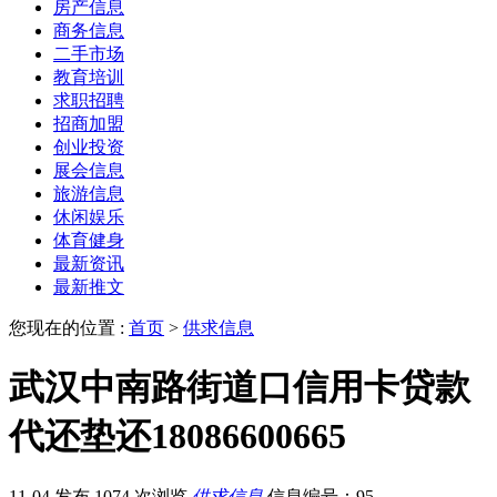
房产信息
商务信息
二手市场
教育培训
求职招聘
招商加盟
创业投资
展会信息
旅游信息
休闲娱乐
体育健身
最新资讯
最新推文
您现在的位置 :
首页
>
供求信息
武汉中南路街道口信用卡贷款
代还垫还18086600665
11-04 发布
1074 次浏览
供求信息
信息编号：95