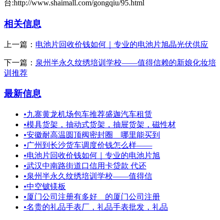
台:http://www.shaimall.com/gongqiu/95.html
相关信息
上一篇：
电池片回收价钱如何｜专业的电池片旭晶光伏供应
下一篇：
泉州半永久纹绣培训学校——值得信赖的新娘化妆培
训推荐
最新信息
•
九寨黄龙机场包车推荐盛迦汽车租赁
•
模具货架，抽动式货架，抽屉货架，磁性材
•
安徽耐高温圆顶阀密封圈＿哪里能买到
•
广州到长沙货车调度价钱怎么样——
•
电池片回收价钱如何｜专业的电池片旭
•
武汉中南路街道口信用卡贷款 代还
•
泉州半永久纹绣培训学校——值得信
•
中空铍镁板
•
厦门公司注册有多好＿的厦门公司注册
•
名贵的礼品手表厂，礼品手表批发，礼品